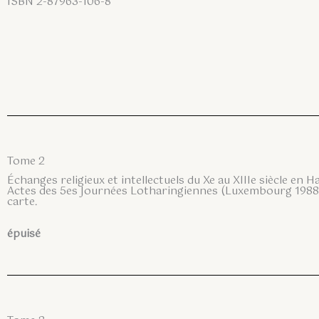
ISBN 2-87963-106-8
Tome 2
Échanges religieux et intellectuels du Xe au XIIIe siècle en 
Actes des 5es Journées Lotharingiennes (Luxembourg 1988),
carte.
épuisé