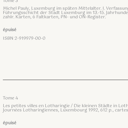
Tome 3
Michel Pauly, Luxemburg im späten Mittelalter. I. Verfassun
Führungsschicht der Stadt Luxemburg im 13.-15. Jahrhunde
zahlr. Karten, 6 Faltkarten, PN- und ON-Register.
épuisé
ISBN 2-919979-00-0
Tome 4
Les petites villes en Lotharingie / Die kleinen Städte in Lot
Journées Lotharingiennes, Luxembourg 1992, 612 p., cartes
épuisé