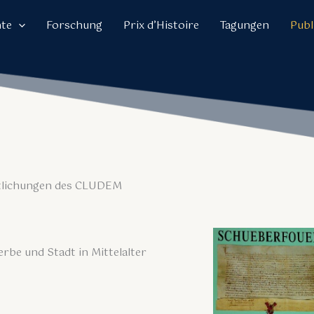
hte
Forschung
Prix d’Histoire
Tagungen
Publ
tlichungen des CLUDEM
be und Stadt in Mittelalter