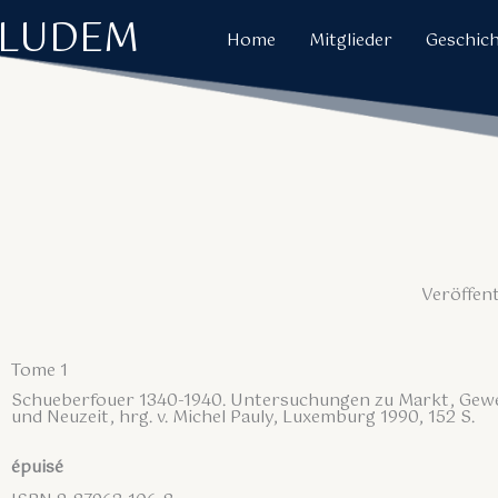
Zum
LUDEM
Home
Mitglieder
Geschic
Inhalt
springen
Veröffen
Tome 1
Schueberfouer 1340-1940. Untersuchungen zu Markt, Gewer
und Neuzeit, hrg. v. Michel Pauly, Luxemburg 1990, 152 S.
épuisé