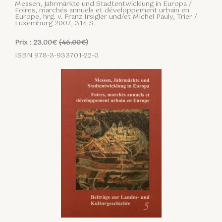
Messen, Jahrmärkte und Stadtentwicklung in Europa /
Foires, marchés annuels et développement urbain en
Europe, hrg. v. Franz Irsigler und/et Michel Pauly, Trier /
Luxemburg 2007, 314 S.
Prix : 23.00€
(46.00€)
ISBN 978-3-933701-22-0