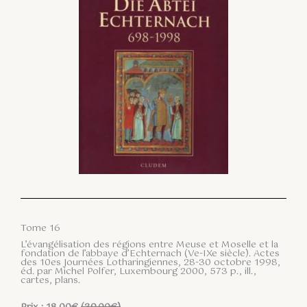
Tome 16
L’évangélisation des régions entre Meuse et Moselle et la
fondation de l’abbaye d’Echternach (Ve-IXe siècle). Actes
des 10es Journées Lotharingiennes, 28-30 octobre 1998,
éd. par Michel Polfer, Luxembourg 2000, 573 p., ill.,
cartes, plans.
Prix : 18.00€
(39.00€)