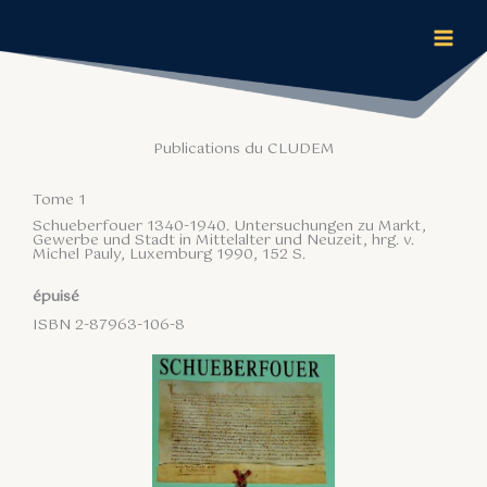
Aller
au
contenu
Publications du CLUDEM
Tome 1
Schueberfouer 1340-1940. Untersuchungen zu Markt,
Gewerbe und Stadt in Mittelalter und Neuzeit, hrg. v.
Michel Pauly, Luxemburg 1990, 152 S.
épuisé
ISBN 2-87963-106-8